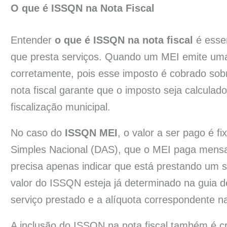
O que é ISSQN na Nota Fiscal
Entender
o que é ISSQN na nota fiscal
é essen
que presta serviços. Quando um MEI emite uma n
corretamente, pois esse imposto é cobrado sob
nota fiscal garante que o imposto seja calcula
fiscalização municipal.
No caso do
ISSQN MEI
, o valor a ser pago é f
Simples Nacional (DAS), que o MEI paga mensalm
precisa apenas indicar que está prestando um 
valor do ISSQN esteja já determinado na guia 
serviço prestado e a alíquota correspondente na 
A inclusão do ISSQN na nota fiscal também é cr