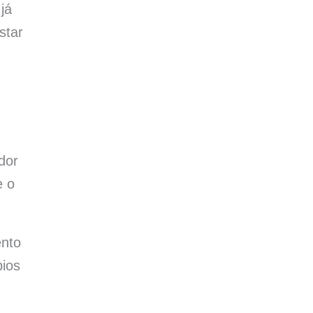
já
star
dor
e o
ento
pios