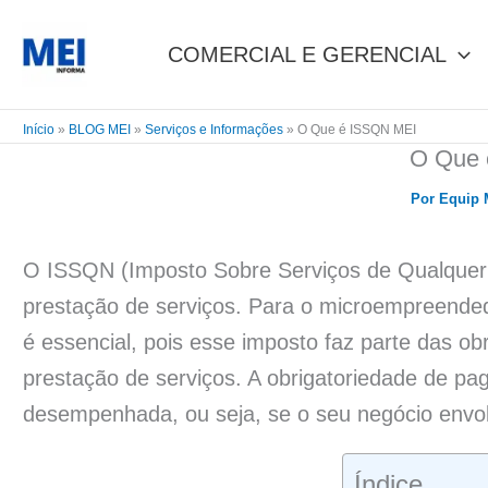
Ir
para
COMERCIAL E GERENCIAL
o
conteúdo
Início
»
BLOG MEI
»
Serviços e Informações
»
O Que é ISSQN MEI
O Que 
Por
Equip
O ISSQN (Imposto Sobre Serviços de Qualquer N
prestação de serviços. Para o microempreende
é essencial, pois esse imposto faz parte das o
prestação de serviços. A obrigatoriedade de pa
desempenhada, ou seja, se o seu negócio envolv
Índice