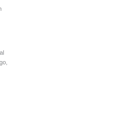
m
al
go,