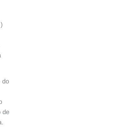
)
a
o do
o
o de
a.