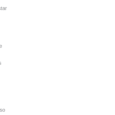
tar
e
s
sso