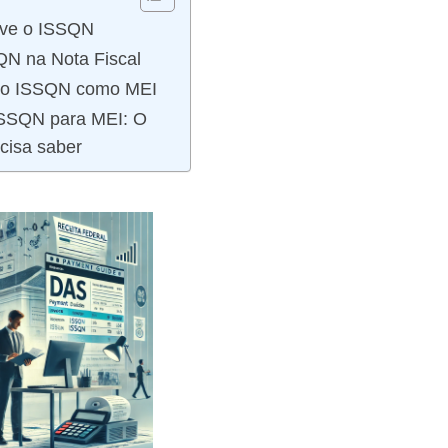
rve o ISSQN
QN na Nota Fiscal
 o ISSQN como MEI
ISSQN para MEI: O
cisa saber