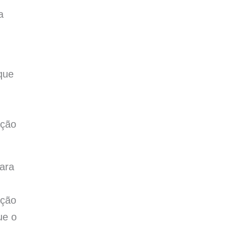
a
que
ação
lara
ação
ue o