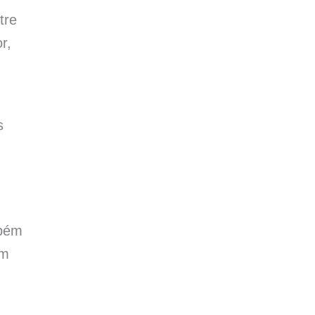
tre
r,
s
mbém
ém