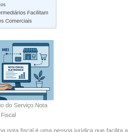
ços
rmediários Facilitam
es Comerciais
io do Serviço Nota
Fiscal
a nota fiscal é uma pessoa jurídica que facilita a