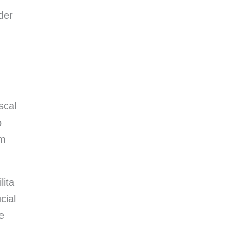
der
scal
o
am
lita
cial
e