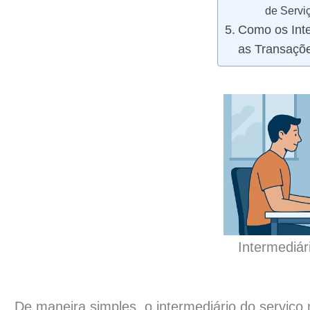
de Servi
Como os Inte
as Transaçõ
Intermediár
De maneira simples, o intermediário do serviço n