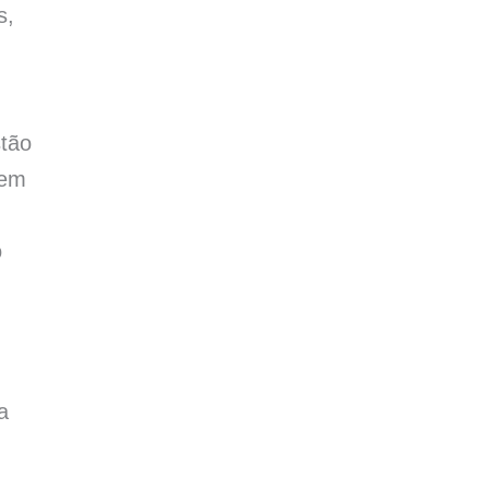
s,
tão
 em
o
a