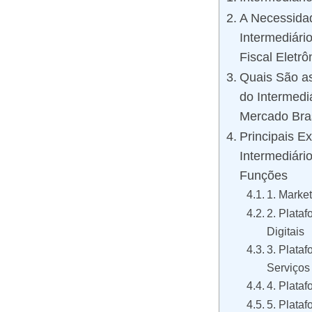
A Necessidad
Intermediári
Fiscal Eletrô
Quais São as
do Intermedi
Mercado Bras
Principais E
Intermediári
Funções
1. Marke
2. Plata
Digitais
3. Plata
Serviços
4. Plata
5. Plata